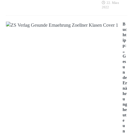
22. März
2022
B
uc
ht
ip
p:
„
G
es
u
n
de
Er
nä
hr
u
ng
he
ut
e
u
n