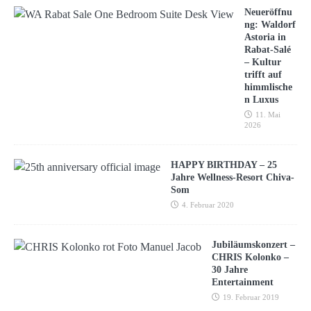
Neueröffnu
ng: Waldorf
Astoria in
Rabat-Salé
– Kultur
trifft auf
himmlische
n Luxus
11. Mai
2026
HAPPY BIRTHDAY – 25
Jahre Wellness-Resort Chiva-
Som
4. Februar 2020
Jubiläumskonzert –
CHRIS Kolonko –
30 Jahre
Entertainment
19. Februar 2019