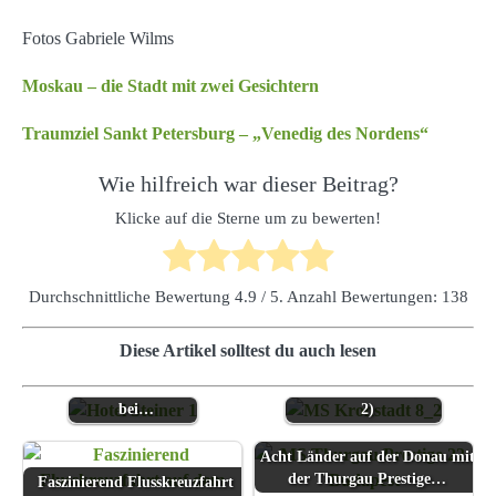
Fotos Gabriele Wilms
Moskau – die Stadt mit zwei Gesichtern
Traumziel Sankt Petersburg – „Venedig des Nordens“
Wie hilfreich war dieser Beitrag?
Klicke auf die Sterne um zu bewerten!
Durchschnittliche Bewertung
4.9
/ 5. Anzahl Bewertungen:
138
Herbstlichen
Diese Artikel solltest du auch lesen
südtiroler Süden
Russland mit dem
vom Hotel Steiner
Schiff entdecken (Teil
bei…
2)
Acht Länder auf der Donau mit
der Thurgau Prestige…
Faszinierend Flusskreuzfahrt