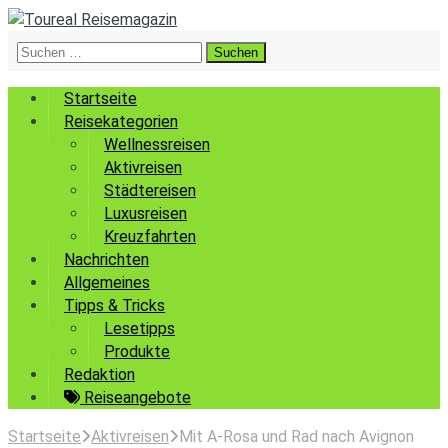
Suchen
nach:
Startseite
Reisekategorien
Wellnessreisen
Aktivreisen
Städtereisen
Luxusreisen
Kreuzfahrten
Nachrichten
Allgemeines
Tipps & Tricks
Lesetipps
Produkte
Redaktion
Reiseangebote
Startseite
Aktivreisen
Mit A-Rosa und Rad nach Avignon