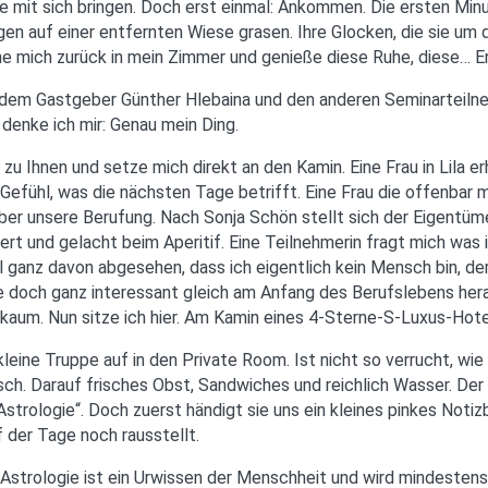
ge mit sich bringen. Doch erst einmal: Ankommen. Die ersten Mi
rgen auf einer entfernten Wiese grasen. Ihre Glocken, die sie um
ziehe mich zurück in mein Zimmer und genieße diese Ruhe, diese… 
 mit dem Gastgeber Günther Hlebaina und den anderen Seminarte
 denke ich mir: Genau mein Ding.
 Ihnen und setze mich direkt an den Kamin. Eine Frau in Lila erh
es Gefühl, was die nächsten Tage betrifft. Eine Frau die offenba
über unsere Berufung. Nach Sonja Schön stellt sich der Eigentüm
rt und gelacht beim Aperitif. Eine Teilnehmerin fragt mich was i
 ganz davon abgesehen, dass ich eigentlich kein Mensch bin, de
e doch ganz interessant gleich am Anfang des Berufslebens heraus
 kaum. Nun sitze ich hier. Am Kamin eines 4-Sterne-S-Luxus-Hote
eine Truppe auf in den Private Room. Ist nicht so verrucht, wie 
sch. Darauf frisches Obst, Sandwiches und reichlich Wasser. Der 
 Astrologie“. Doch zuerst händigt sie uns ein kleines pinkes Not
f der Tage noch rausstellt.
 Astrologie ist ein Urwissen der Menschheit und wird mindestens