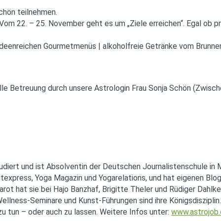
chön teilnehmen.
om 22. – 25. November geht es um „Ziele erreichen“. Egal ob priv
deenreichen Gourmetmenüs | alkoholfreie Getränke vom Brunne
elle Betreuung durch unsere Astrologin Frau Sonja Schön (Zwisc
diert und ist Absolventin der Deutschen Journalistenschule in M
texpress, Yoga Magazin und Yogarelations, und hat eigenen Bl
Tarot hat sie bei Hajo Banzhaf, Brigitte Theler und Rüdiger Dahlk
llness-Seminare und Kunst-Führungen sind ihre Königsdisziplin. A
zu tun – oder auch zu lassen. Weitere Infos unter:
www.astrojob