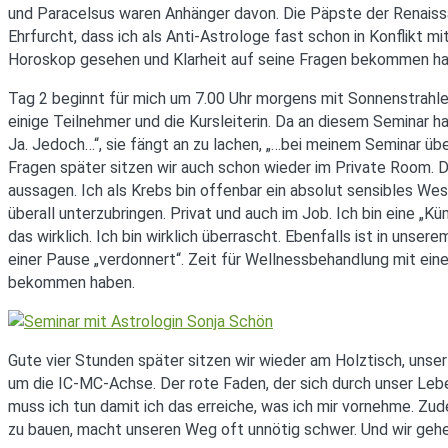
und Paracelsus waren Anhänger davon. Die Päpste der Renaissa
Ehrfurcht, dass ich als Anti-Astrologe fast schon in Konflikt
Horoskop gesehen und Klarheit auf seine Fragen bekommen ha
Tag 2 beginnt für mich um 7.00 Uhr morgens mit Sonnenstrahle
einige Teilnehmer und die Kursleiterin. Da an diesem Seminar h
Ja. Jedoch…“, sie fängt an zu lachen, „…bei meinem Seminar übe
Fragen später sitzen wir auch schon wieder im Private Room. 
aussagen. Ich als Krebs bin offenbar ein absolut sensibles 
überall unterzubringen. Privat und auch im Job. Ich bin eine „K
das wirklich. Ich bin wirklich überrascht. Ebenfalls ist in unse
einer Pause „verdonnert“. Zeit für Wellnessbehandlung mit ein
bekommen haben.
Gute vier Stunden später sitzen wir wieder am Holztisch, unser
um die IC-MC-Achse. Der rote Faden, der sich durch unser Leben
muss ich tun damit ich das erreiche, was ich mir vornehme. Zu
zu bauen, macht unseren Weg oft unnötig schwer. Und wir gehe