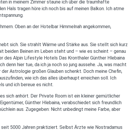
nuten in meinem Zimmer staune ich über die traumhafte
 den Hals tragen höre ich noch bis auf meinen Balkon. Ich atme
Entspannung.
ilnehmern. Oben an der Hotelbar Himmelnah angekommen,
ebt sich. Sie strahlt Wärme und Stärke aus. Sie stellt sich kurz
r mit beiden Beinen im Leben steht und – wie es scheint – genau
er des Alpin Lifestyle Hotels Das Kronthaler Günther Hlebaina
ch denn hier tue, da ich ja noch so jung aussehe. Ja, was macht
r der Astrologie großen Glauben schenkt. Doch meine Chefin,
zufinden, wie ich das alles überhaupt erreichen soll. Ich
ls und ich bereue es nicht.
es sich anhört. Der Private Room ist ein kleiner gemütlicher
Eigentümer, Günther Hlebaina, verabschiedet sich freundlich
izbüchlein aus. Zugegeben: Nicht unbedingt meine Farbe, aber
 seit 5000 Jahren praktiziert. Selbst Ärzte wie Nostradamus