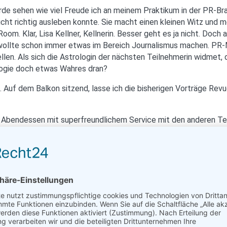
ürde sehen wie viel Freude ich an meinem Praktikum in der PR-Bra
cht richtig ausleben konnte. Sie macht einen kleinen Witz und me
oom. Klar, Lisa Kellner, Kellnerin. Besser geht es ja nicht. Doc
h wollte schon immer etwas im Bereich Journalismus machen. PR
tellen. Als sich die Astrologin der nächsten Teilnehmerin widmet,
rologie doch etwas Wahres dran?
 Auf dem Balkon sitzend, lasse ich die bisherigen Vorträge Rev
s Abendessen mit superfreundlichem Service mit den anderen Te
 Orangensaft und göttlichem Kaffee, starte ich in den letzten
nd hatte den ganzen Tag lang einen „Highway To Hell“-Ohrwurm. 
 die Stelle in der Ekliptik, die zum Zeitpunkt der Geburt am Ost
Gegenteil von der „Schnellstraße zu Hölle“. Frau Schön erklärt
vatleben oder auch im Beruf.
tellt, je nach Geschlecht, steht es für Liebe und Sexualität ode
i Männern hingegen symbolisiert die Venus die Geliebte.