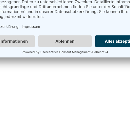
e und unser Horoskop uns bei der Partnerwahl beeinflussen. Doch
ganz bestätigen. Und darüber bin ich auch ganz froh.
bekommen, dass ich darüber noch einige Tage nachdenken werde
bracht, Gefallen an der Astrologie zu finden. Sonja Schön (www.
 Tage im Das Kronthaler haben mir absolut gefallen. Einzigartig
ist und bleibt ein Traumhotel für mich. Ich werde das Erlernte