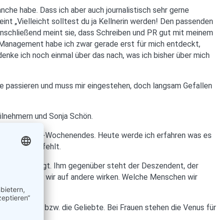
nche habe. Dass ich aber auch journalistisch sehr gerne
int „Vielleicht solltest du ja Kellnerin werden! Den passenden
h anschließend meint sie, dass Schreiben und PR gut mit meinem
-Management habe ich zwar gerade erst für mich entdeckt,
 denke ich noch einmal über das nach, was ich bisher über mich
ue passieren und muss mir eingestehen, doch langsam Gefallen
ilnehmern und Sonja Schön.
 Tag des Astro-Wochenendes. Heute werde ich erfahren was es
Doch weit gefehlt.
himmel aufsteigt. Ihm gegenüber steht der Deszendent, der
 uns auch wie wir auf andere wirken. Welche Menschen wir
r den Lover bzw. die Geliebte. Bei Frauen stehen die Venus für