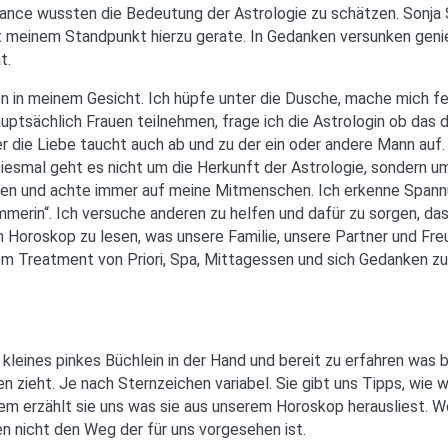
nce wussten die Bedeutung der Astrologie zu schätzen. Sonja S
 mit meinem Standpunkt hierzu gerate. In Gedanken versunken geni
t.
n in meinem Gesicht. Ich hüpfe unter die Dusche, mache mich fe
auptsächlich Frauen teilnehmen, frage ich die Astrologin ob das 
r die Liebe taucht auch ab und zu der ein oder andere Mann auf. 
Diesmal geht es nicht um die Herkunft der Astrologie, sondern 
Wesen und achte immer auf meine Mitmenschen. Ich erkenne Spa
ümmerin“. Ich versuche anderen zu helfen und dafür zu sorgen, da
rem Horoskop zu lesen, was unsere Familie, unsere Partner und Fre
em Treatment von Priori, Spa, Mittagessen und sich Gedanken zu
 kleines pinkes Büchlein in der Hand und bereit zu erfahren was 
 zieht. Je nach Sternzeichen variabel. Sie gibt uns Tipps, wie w
dem erzählt sie uns was sie aus unserem Horoskop herausliest. W
n nicht den Weg der für uns vorgesehen ist.