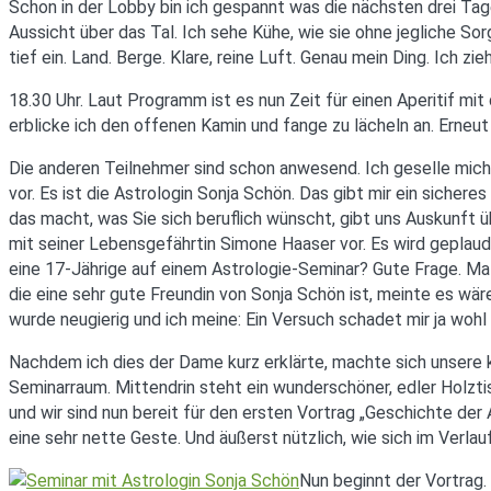
Schon in der Lobby bin ich gespannt was die nächsten drei Ta
Aussicht über das Tal. Ich sehe Kühe, wie sie ohne jegliche So
tief ein. Land. Berge. Klare, reine Luft. Genau mein Ding. Ich 
18.30 Uhr. Laut Programm ist es nun Zeit für einen Aperitif
erblicke ich den offenen Kamin und fange zu lächeln an. Erneut
Die anderen Teilnehmer sind schon anwesend. Ich geselle mich zu
vor. Es ist die Astrologin Sonja Schön. Das gibt mir ein sicher
das macht, was Sie sich beruflich wünscht, gibt uns Auskunft 
mit seiner Lebensgefährtin Simone Haaser vor. Es wird geplaude
eine 17-Jährige auf einem Astrologie-Seminar? Gute Frage. Mal
die eine sehr gute Freundin von Sonja Schön ist, meinte es wär
wurde neugierig und ich meine: Ein Versuch schadet mir ja wohl
Nachdem ich dies der Dame kurz erklärte, machte sich unsere kl
Seminarraum. Mittendrin steht ein wunderschöner, edler Holzti
und wir sind nun bereit für den ersten Vortrag „Geschichte der
eine sehr nette Geste. Und äußerst nützlich, wie sich im Verlau
Nun beginnt der Vortrag.