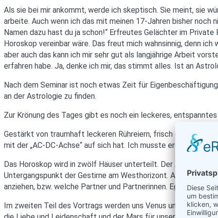
Als sie bei mir ankommt, werde ich skeptisch. Sie meint, sie w
arbeite. Auch wenn ich das mit meinen 17-Jahren bisher noch ni
Namen dazu hast du ja schon!“ Erfreutes Gelächter im Private R
Horoskop vereinbar wäre. Das freut mich wahnsinnig, denn ic
aber auch das kann ich mir sehr gut als langjährige Arbeit vors
erfahren habe. Ja, denke ich mir, das stimmt alles. Ist an Ast
Nach dem Seminar ist noch etwas Zeit für Eigenbeschäftigung.
an der Astrologie zu finden.
Zur Krönung des Tages gibt es noch ein leckeres, entspannte
Gestärkt von traumhaft leckeren Rühreiern, frisch gepresstem
mit der „AC-DC-Achse“ auf sich hat. Ich musste erst lachen u
Das Horoskop wird in zwölf Häuser unterteilt. Der AC markiert
Untergangspunkt der Gestirne am Westhorizont. Also genau das 
anziehen, bzw. welche Partner und Partnerinnen. Egal ob im Pri
Im zweiten Teil des Vortrags werden uns Venus und Mars vorges
die Liebe und Leidenschaft und der Mars für unseren Lover. Be