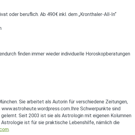
at oder beruflich. Ab 490€ inkl. dem „Kronthaler-All-In“
n
hendurch finden immer wieder individuelle Horoskopberatungen
ünchen. Sie arbeitet als Autorin für verschiedene Zeitungen,
og www.astroheute.wordpress.com.Ihre Schwerpunkte sind
e gelernt. Seit 2003 ist sie als Astrologin mit eigenen Kolumnen
strologie ist für sie praktische Lebenshilfe, nämlich die
.com
.