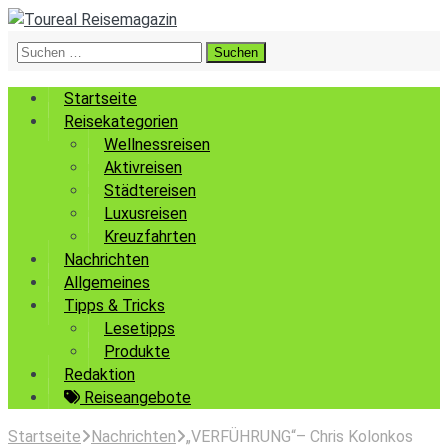
Suchen
nach:
Startseite
Reisekategorien
Wellnessreisen
Aktivreisen
Städtereisen
Luxusreisen
Kreuzfahrten
Nachrichten
Allgemeines
Tipps & Tricks
Lesetipps
Produkte
Redaktion
Reiseangebote
Startseite
Nachrichten
„VERFÜHRUNG“– Chris Kolonkos