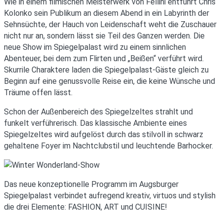
Wie in einem filmischen Meisterwerk von Fellini entführt Chris
Kolonko sein Publikum an diesem Abend in ein Labyrinth der
Sehnsüchte, der Hauch von Leidenschaft weht die Zuschauer
nicht nur an, sondern lässt sie Teil des Ganzen werden. Die
neue Show im Spiegelpalast wird zu einem sinnlichen
Abenteuer, bei dem zum Flirten und „Beißen“ verführt wird.
Skurrile Charaktere laden die Spiegelpalast-Gäste gleich zu
Beginn auf eine genussvolle Reise ein, die keine Wünsche und
Träume offen lässt.
Schon der Außenbereich des Spiegelzeltes strahlt und
funkelt verführerisch. Das klassische Ambiente eines
Spiegelzeltes wird aufgelöst durch das stilvoll in schwarz
gehaltene Foyer im Nachtclubstil und leuchtende Barhocker.
Das neue konzeptionelle Programm im Augsburger
Spiegelpalast verbindet aufregend kreativ, virtuos und stylish
die drei Elemente: FASHION, ART und CUISINE!