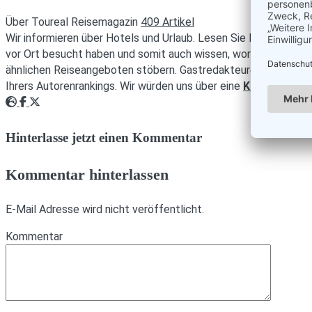
Über Toureal Reisemagazin
409 Artikel
Wir informieren über Hotels und Urlaub. Lesen Sie Reisebericht
vor Ort besucht haben und somit auch wissen, worüber geschri
ähnlichen Reiseangeboten stöbern. Gastredakteuren mit intere
Ihrers Autorenrankings. Wir würden uns über eine
Kontaktauf
Webseite
Facebook
Twitter
Hinterlasse jetzt einen Kommentar
Kommentar hinterlassen
E-Mail Adresse wird nicht veröffentlicht.
Kommentar