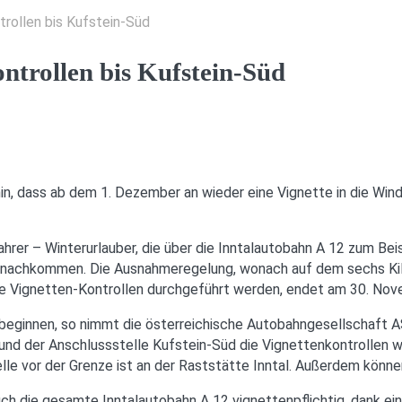
rollen bis Kufstein-Süd
ntrollen bis Kufstein-Süd
 hin, dass ab dem 1. Dezember an wieder eine Vignette in die W
rer – Winterurlauber, die über die Inntalautobahn A 12 zum Beisp
ht nachkommen. Die Ausnahmeregelung, wonach auf dem sechs Ki
e Vignetten-Kontrollen durchgeführt werden, endet am 30. Nov
ze beginnen, so nimmt die österreichische Autobahngesellschaf
d der Anschlussstelle Kufstein-Süd die Vignettenkontrollen wied
lle vor der Grenze ist an der Raststätte Inntal. Außerdem könn
auch die gesamte Inntalautobahn A 12 vignettenpflichtig, dank 