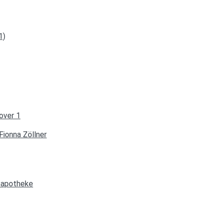
1)
Fionna Zöllner
seapotheke