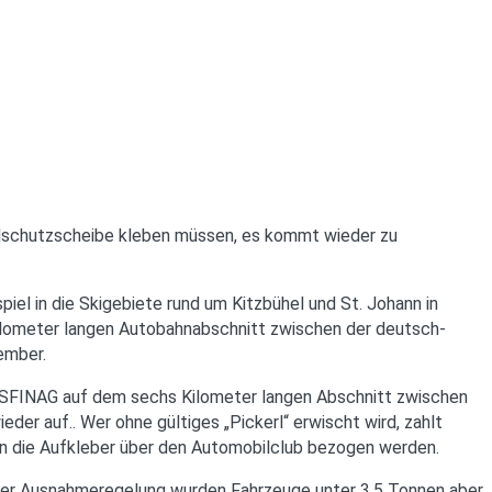
indschutzscheibe kleben müssen, es kommt wieder zu
iel in die Skigebiete rund um Kitzbühel und St. Johann in
lometer langen Autobahnabschnitt zwischen der deutsch-
ember.
t ASFINAG auf dem sechs Kilometer langen Abschnitt zwischen
er auf.. Wer ohne gültiges „Pickerl“ erwischt wird, zahlt
en die Aufkleber über den Automobilclub bezogen werden.
einer Ausnahmeregelung wurden Fahrzeuge unter 3,5 Tonnen aber