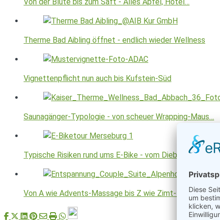
Von der Blüte bis zum Saft - Alles Apfel, Hotel…
Therme Bad Aibling öffnet - endlich wieder Wellness
Vignettenpflicht nun auch bis Kufstein-Süd
Saunagänger-Typologie - von scheuer Wrapping-Maus…
Typische Risiken rund ums E-Bike - vom Diebstahl bis…
Von A wie Advents-Massage bis Z wie Zimt-Peeling