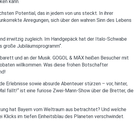
nken kann.
hsten Potential, das in jedem von uns steckt. In ihrer
 unkorrekte Anregungen, sich über den wahren Sinn des Lebens
 und irrwitzig zugleich. Im Handgepäck hat der Italo-Schwabe
Das große Jubiläumsprogramm“.
Kabarett und an der Musik. GOGOL & MÄX heißen Besucher mit
robaten willkommen. Was diese frohen Botschafter
nd!
e Erlebnisse sowie absurde Abenteuer stürzen – vor, hinter,
 fällt!“ ist eine furiose Zwei-Mann-Show über die Bretter, die
utung hat Bayern vom Weltraum aus betrachtet? Und welche
i Klicks im tiefen Einheitsblau des Planeten verschwindet.