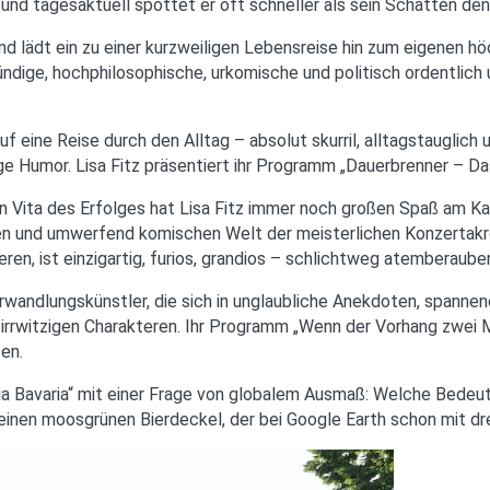
 und tagesaktuell spottet er oft schneller als sein Schatten de
d lädt ein zu einer kurzweiligen Lebensreise hin zum eigenen höc
ündige, hochphilosophische, urkomische und politisch ordentlich
f eine Reise durch den Alltag – absolut skurril, alltagstauglich
ge Humor. Lisa Fitz präsentiert ihr Programm „Dauerbrenner – 
en Vita des Erfolges hat Lisa Fitz immer noch großen Spaß am 
ken und umwerfend komischen Welt der meisterlichen Konzertak
en, ist einzigartig, furios, grandios – schlichtweg atemberaube
andlungskünstler, die sich in unglaubliche Anekdoten, spannend
irrwitzigen Charakteren. Ihr Programm „Wenn der Vorhang zwei Mal
en.
ia Bavaria“ mit einer Frage von globalem Ausmaß: Welche Bede
inen moosgrünen Bierdeckel, der bei Google Earth schon mit dre