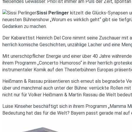
fließendes Gewässer. Priol ist immer am Puls der Zeit, spontan
Sissi Perlinger
kitzelt die Glücks-Synapsen un
neuesten Bühnenshow „Worum es wirklich geht“ gibt sie tiefgr
Gedanken zu machen.
Der Kabarettist Heinrich Del Core nimmt seine Zuschauer mit au
herrlich komische Geschichten, unzählige Lacher und eine Men
Mit unerschöpflicher Energie und einer über 40 Jahre während
ihrem Programm „Concerto Humoroso“ in ihrer herrlich grotes
instrumentaler Komik auf den Theaterbühnen Europas präsentier
Heißmann & Rassau präsentieren sich erneut als begnadete Verw
über und manchmal auch unter der Bühne: verrückte Rollen mit 
nicht nur für Volker Heißmann & Martin Rassau die Welt bedeut
Luise Kinseher beschäftigt sich in ihrem Programm „Mamma M
Bedeutung hat das für die Welt? Bayern passt gerade mal auf e