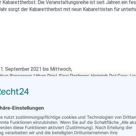
r Kabarettherbst. Die Veranstaltungsreihe ist seit Jahren ein fe
 Jahr sorgt der Kabarettherbst mit neun Kabarettisten für unte
 21. September 2021 bis Mittwoch,
kus Barwasser, Urban Priol, Sissi Perlinger, Heinrich Del Core,
r mit feinstem Humor zum Lachen.
amm „HOAMBOY“. HOAMBOY ist mehr als nur ein Wortspiel, es ist
n weltoffener und neugieriger Kosmopolit, der mit großer Leiden
hen zu werden.