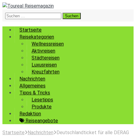
Suchen
nach:
Startseite
Reisekategorien
Wellnessreisen
Aktivreisen
Städtereisen
Luxusreisen
Kreuzfahrten
Nachrichten
Allgemeines
Tipps & Tricks
Lesetipps
Produkte
Redaktion
Reiseangebote
Startseite
Nachrichten
Deutschlandticket für alle DERAG