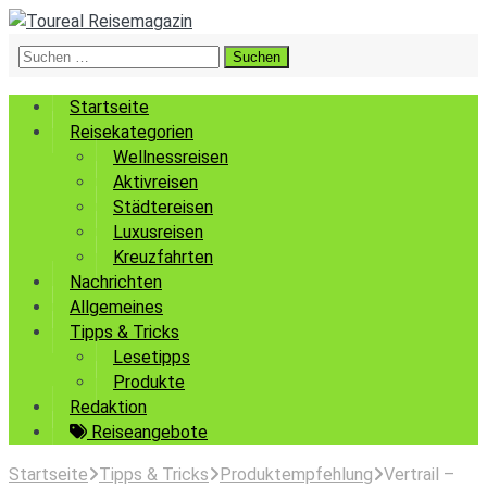
Suchen
nach:
Startseite
Reisekategorien
Wellnessreisen
Aktivreisen
Städtereisen
Luxusreisen
Kreuzfahrten
Nachrichten
Allgemeines
Tipps & Tricks
Lesetipps
Produkte
Redaktion
Reiseangebote
Startseite
Tipps & Tricks
Produktempfehlung
Vertrail –