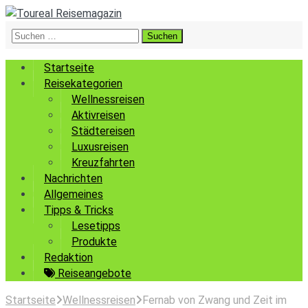
Suchen
nach:
Startseite
Reisekategorien
Wellnessreisen
Aktivreisen
Städtereisen
Luxusreisen
Kreuzfahrten
Nachrichten
Allgemeines
Tipps & Tricks
Lesetipps
Produkte
Redaktion
Reiseangebote
Startseite
Wellnessreisen
Fernab von Zwang und Zeit im