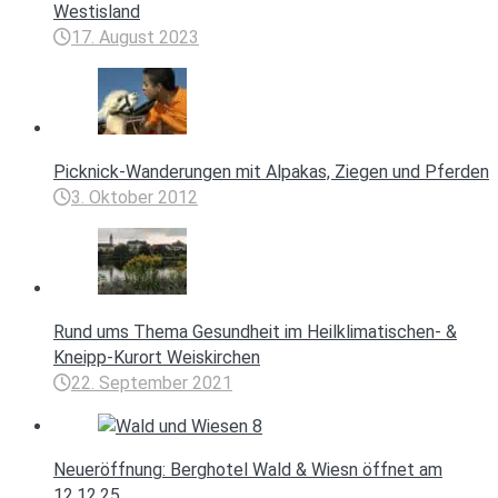
Westisland
17. August 2023
Picknick-Wanderungen mit Alpakas, Ziegen und Pferden
3. Oktober 2012
Rund ums Thema Gesundheit im Heilklimatischen- &
Kneipp-Kurort Weiskirchen
22. September 2021
Neueröffnung: Berghotel Wald & Wiesn öffnet am
12.12.25