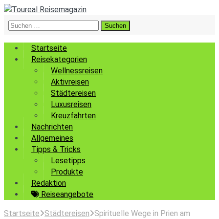
Suchen
nach:
Startseite
Reisekategorien
Wellnessreisen
Aktivreisen
Städtereisen
Luxusreisen
Kreuzfahrten
Nachrichten
Allgemeines
Tipps & Tricks
Lesetipps
Produkte
Redaktion
Reiseangebote
Startseite
Städtereisen
Spirituelle Wege in Prien am