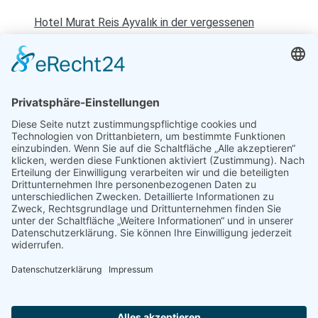
Hotel Murat Reis Ayvalık in der vergessenen
Tourismusregion der Türkei
18. Mai 2016
Entspannen mit Toureal
Urlaub zum Bestpreis
Früheste Anreise:
Späteste Abreise:
Reisedauer:
Abflughafen: