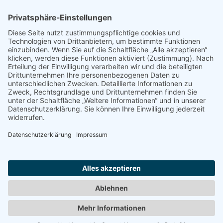
Entspannen mit Toureal
Urlaub zum Bestpreis
Früheste Anreise:
Späteste Abreise:
Reisedauer:
Abflughafen:
Reise finden »
Impressum
|
Datenschutz
|
Ihre Werbung
|
Webseitenübersicht