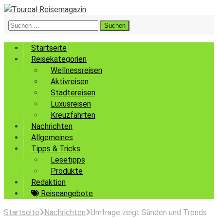
Suchen
nach:
Startseite
Reisekategorien
Wellnessreisen
Aktivreisen
Städtereisen
Luxusreisen
Kreuzfahrten
Nachrichten
Allgemeines
Tipps & Tricks
Lesetipps
Produkte
Redaktion
Reiseangebote
Startseite
Nachrichten
Umfrage zeigt Sünden und Trends