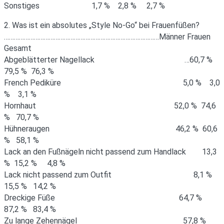
Sonstiges 1,7 % 2,8 % 2,7 %
2. Was ist ein absolutes „Style No-Go“ bei Frauenfüßen?
…………………………………………………………………………………Männer Frauen
Gesamt
Abgeblätterter Nagellack …60,7 %
79,5 % 76,3 %
French Pediküre 5,0 % 3,0
% 3,1 %
Hornhaut 52,0 % 74,6
% 70,7 %
Hühneraugen 46,2 % 60,6
% 58,1 %
Lack an den Fußnägeln nicht passend zum Handlack 13,3
% 15,2 % 4,8 %
Lack nicht passend zum Outfit 8,1 %
15,5 % 14,2 %
Dreckige Füße 64,7 %
87,2 % 83,4 %
Zu lange Zehennägel 57,8 %