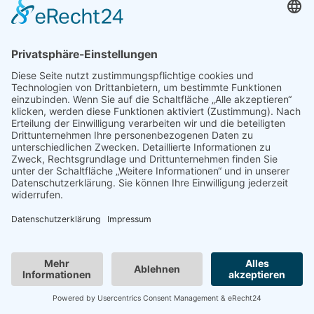
Costa Venezia, Piazza San Marco
Costa Venezia, Piazza San Marco
Costa Venezia, Piazza San Marco
Costa Venezia, Piazza San Marco
Besonders beeindruckt viel Gold und Glamour hatte mich die
Piazza San Marco auf Deck 3. Sie ist offen über drei Decks
und ich der Mitte befindet sich eine Bar. Auf dem Balkon
spielen täglich verschiedene Musiker Livemusik, die richtig
gut war. Gleich neben der Piazza befindet sich die Rezeption,
welche in verschiedenen Sprachen, unter anderen auch
Deutsch für die Belange der Gäste bereitsteht. Am Terminal
lud man seine Kreditkarte hoch und damit wurden die