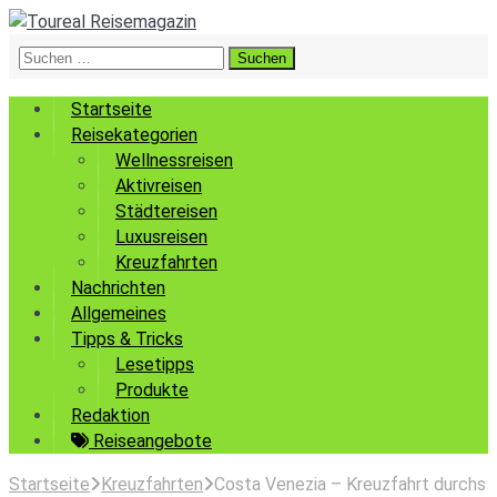
Suchen
nach:
Startseite
Reisekategorien
Wellnessreisen
Aktivreisen
Städtereisen
Luxusreisen
Kreuzfahrten
Nachrichten
Allgemeines
Tipps & Tricks
Lesetipps
Produkte
Redaktion
Reiseangebote
Startseite
Kreuzfahrten
Costa Venezia – Kreuzfahrt durchs