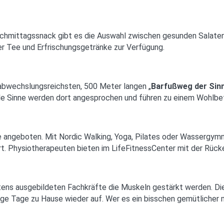
achmittagssnack gibt es die Auswahl zwischen gesunden Salat
r Tee und Erfrischungsgetränke zur Verfügung.
bwechslungsreichsten, 500 Meter langen „
Barfußweg der Sin
le Sinne werden dort angesprochen und führen zu einem Wohlbef
 angeboten. Mit Nordic Walking, Yoga, Pilates oder Wassergymna
Physiotherapeuten bieten im LifeFitnessCenter mit der Rücke
tens ausgebildeten Fachkräfte die Muskeln gestärkt werden. D
ge Tage zu Hause wieder auf. Wer es ein bisschen gemütlicher mag