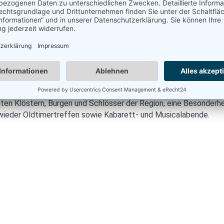
inen Katzensprung entfernt und der nahe gelegene Reitstall ide
ten Klöstern, Burgen und Schlösser der Region, eine Besonderhe
 wieder Oldtimertreffen sowie Kabarett- und Musicalabende.