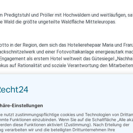
m Predigtstuhl und Pröller mit Hochwäldern und weitläufigen, 
 Wald die größte ungeteilte Waldfläche Mitteleuropas.
Motto in der Region, dem sich das Hotelierehepaar Maria und Fra
kschnitzelwerk und einer Fotovoltaikanlage energieautark mache
Engagement als erstem Hotel weltweit das Gütesiegel „Nachhalti
okus auf Rationalität und soziale Verantwortung den Mitarbeite
en „acht außergewöhnlichsten Wellnesshotels in Deutschland“, u
eundliches, fahrradfreundliches und behindertenfreundliches Ha