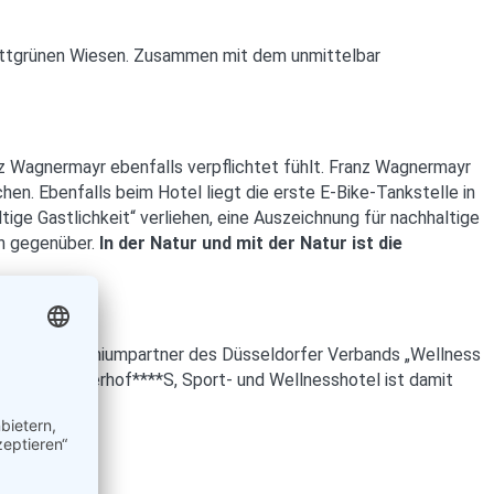
sattgrünen Wiesen. Zusammen mit dem unmittelbar
nz Wagnermayr ebenfalls verpflichtet fühlt. Franz Wagnermayr
n. Ebenfalls beim Hotel liegt die erste E-Bike-Tankstelle in
ge Gastlichkeit“ verliehen, eine Auszeichnung für nachhaltige
rn gegenüber.
In der Natur und mit der Natur ist die
nd er ist Premiumpartner des Düsseldorfer Verbands „Wellness
us“. Das Angerhof****S, Sport- und Wellnesshotel ist damit