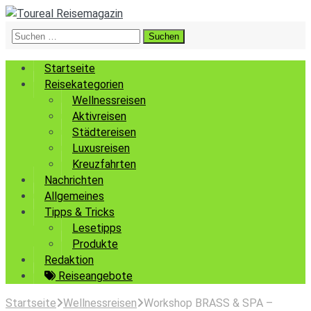
Suchen
nach:
Startseite
Reisekategorien
Wellnessreisen
Aktivreisen
Städtereisen
Luxusreisen
Kreuzfahrten
Nachrichten
Allgemeines
Tipps & Tricks
Lesetipps
Produkte
Redaktion
Reiseangebote
Startseite
Wellnessreisen
Workshop BRASS & SPA –