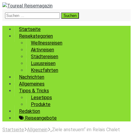
Suchen
nach:
Startseite
Reisekategorien
Wellnessreisen
Aktivreisen
Städtereisen
Luxusreisen
Kreuzfahrten
Nachrichten
Allgemeines
Tipps & Tricks
Lesetipps
Produkte
Redaktion
Reiseangebote
Startseite
Allgemein
„Ziele ansteuern“ im Relais Chalet