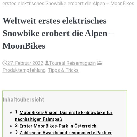
erstes elektrisches Snowbike erobert die Alpen – MoonBikes
Weltweit erstes elektrisches
Snowbike erobert die Alpen –
MoonBikes
27. Februar 2022
Toureal Reisemagazin
Produktempfehlung
,
Tipps & Tricks
Inhaltsübersicht
MoonBikes-Vision: Das erste E-Snowbike für
nachhaltigen Fahrspaß
Erster MoonBikes-Park in Österreich
Zahlreiche Awards und renommierte Partner