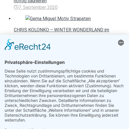
richtig saunieren
7. September 2020
CHRIS KOLONKO – WINTER WONDERLAND im
Augsburger Spiegelpalast
19. September 2018
Entspannen mit Toureal
Urlaub zum Bestpreis
Früheste Anreise:
Späteste Abreise: