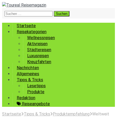
Suchen
nach:
Startseite
Reisekategorien
Wellnessreisen
Aktivreisen
Städtereisen
Luxusreisen
Kreuzfahrten
Nachrichten
Allgemeines
Tipps & Tricks
Lesetipps
Produkte
Redaktion
Reiseangebote
Startseite
Tipps & Tricks
Produktempfehlung
Weltweit