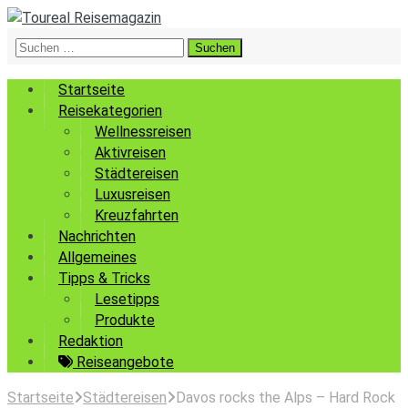
Suchen
nach:
Startseite
Reisekategorien
Wellnessreisen
Aktivreisen
Städtereisen
Luxusreisen
Kreuzfahrten
Nachrichten
Allgemeines
Tipps & Tricks
Lesetipps
Produkte
Redaktion
Reiseangebote
Startseite
Städtereisen
Davos rocks the Alps – Hard Rock