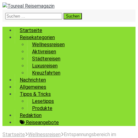
Suchen
nach:
Startseite
Reisekategorien
Wellnessreisen
Aktivreisen
Städtereisen
Luxusreisen
Kreuzfahrten
Nachrichten
Allgemeines
Tipps & Tricks
Lesetipps
Produkte
Redaktion
Reiseangebote
Startseite
Wellnessreisen
Entspannungsbereich im