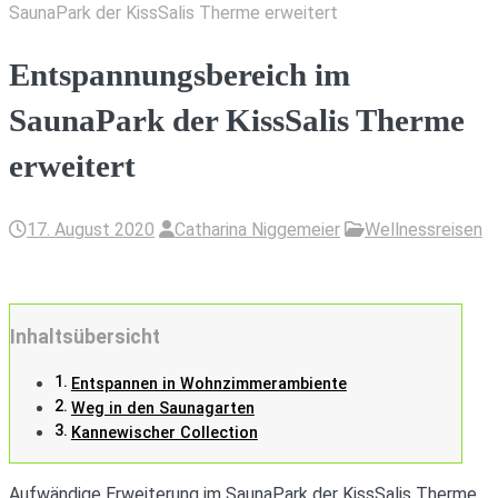
SaunaPark der KissSalis Therme erweitert
Entspannungsbereich im
SaunaPark der KissSalis Therme
erweitert
17. August 2020
Catharina Niggemeier
Wellnessreisen
Inhaltsübersicht
Entspannen in Wohnzimmerambiente
Weg in den Saunagarten
Kannewischer Collection
Aufwändige Erweiterung im SaunaPark der KissSalis Therme